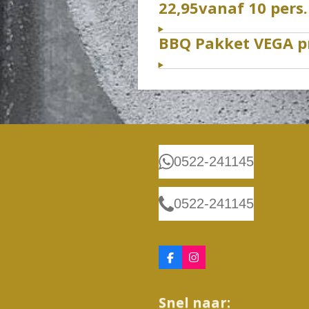
22,95vanaf 10 pers.
BBQ Pakket VEGA pri
0522-241145
0522-241145
F
I
a
n
c
s
e
t
Snel naar:
b
a