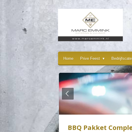
Ga
direct
naar
de
hoofdinhoud
Home
Prive Feest
Bedrijfscat
BBQ Pakket Comple