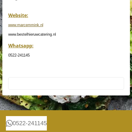
Website:
www.marcemmink.nl
www.bestelhieruwcatering.nl
Whatsapp:
0522-241145
0522-241145