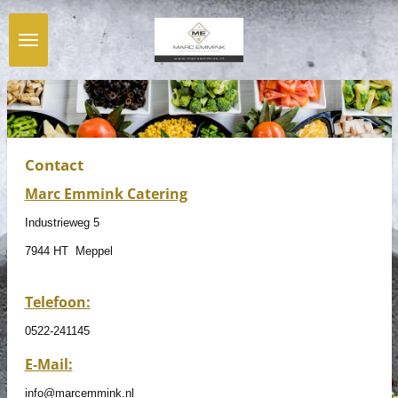
Ga
direct
naar
de
hoofdinhoud
Contact
Marc Emmink Catering
Industrieweg 5
7944 HT Meppel
Telefoon:
0522-241145
E-Mail:
info@marcemmink.nl