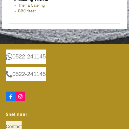
Thema Catering
BBQ feest
0522-241145
0522-241145
F
I
a
n
c
s
e
t
Snel naar:
b
a
o
g
o
r
Contact
k
a