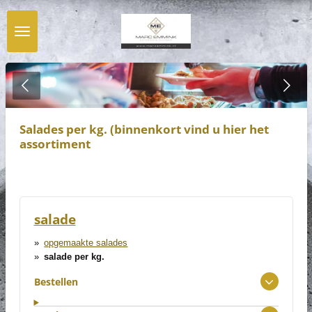
Ga
direct
naar
de
hoofdinhoud
Salades per kg. (binnenkort vind u hier het
assortiment
salade
opgemaakte salades
salade per kg.
Bestellen