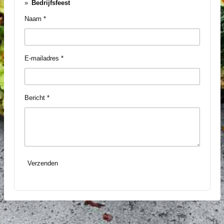
Bedrijfsfeest
Naam *
E-mailadres *
Bericht *
Verzenden