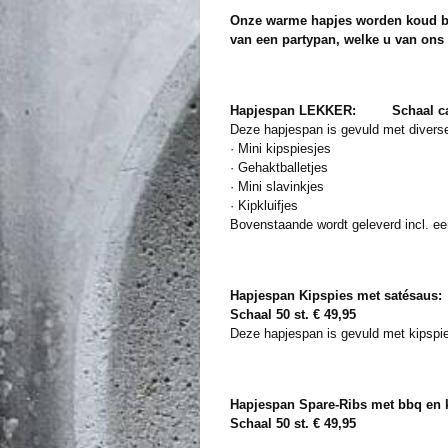
Onze warme hapjes worden koud bi
van een partypan, welke u van ons i
Hapjespan LEKKER: Schaal ca.6
Deze hapjespan is gevuld met divers
· Mini kipspiesjes
· Gehaktballetjes
· Mini slavinkjes
· Kipkluifjes
Bovenstaande wordt geleverd incl. ee
Hapjespan Kipspies met satésaus:
Schaal 50 st. € 49,95
Deze hapjespan is gevuld met kipspi
Hapjespan Spare-Ribs met bbq en 
Schaal 50 st. € 49,95