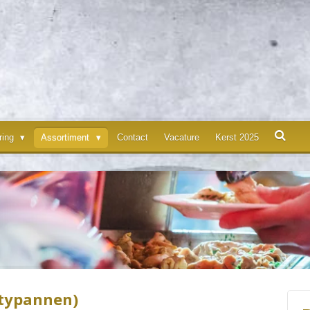
ering
Assortiment
Contact
Vacature
Kerst 2025
typannen)