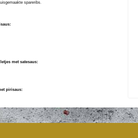
huisgemaakte spareribs.
isaus:
etjes met satesaus:
et pirisaus: