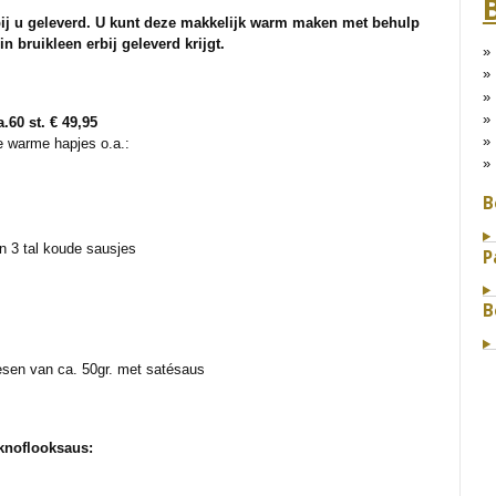
j u geleverd. U kunt deze makkelijk warm maken met behulp
n bruikleen erbij geleverd krijgt.
0 st. € 49,95
e warme hapjes o.a.:
B
n 3 tal koude sausjes
P
B
esen van ca. 50gr. met satésaus
knoflooksaus: