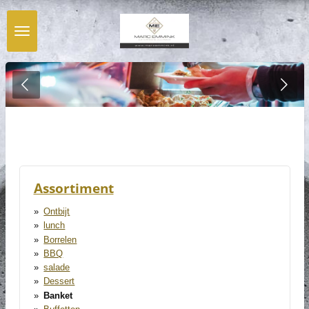
Ga
direct
naar
de
hoofdinhoud
Assortiment
Ontbijt
lunch
Borrelen
BBQ
salade
Dessert
Banket