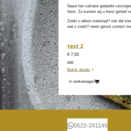
Naast het culinaire gedeelte verzorgen
feest. Zo kunnen wij u feest geheel 
Zoekt u alleen materiaal? ook dat kan
wat u zoekt? neem gerust contact me
test 2
€ 7,50
ddd
Bekijk details
In winkelwagen
0522-241145